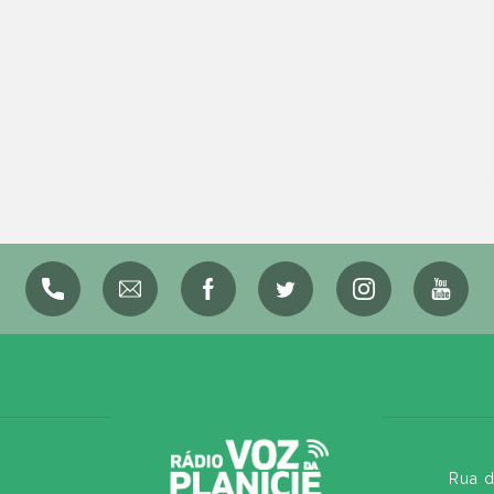
Rua d