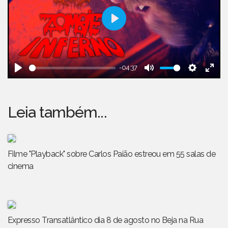
Play
-04:37
Play
Mute
Setting
Ent
full
Leia também...
Filme "Playback" sobre Carlos Paião estreou em 55 salas de
cinema
Expresso Transatlântico dia 8 de agosto no Beja na Rua