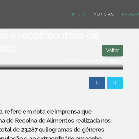
INÍCIO
NOTÍCIAS
PROGR
ja a recolheu mais de
ntos
Voltar
Foto: Banco Alimentar Beja
a, refere em nota de imprensa que
a de Recolha de Alimentos realizada nos
 total de 23.287 quilogramas de géneros
opulação e ao extraordinário empenho