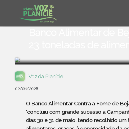
Banco Alimentar de Be
23 toneladas de alime
Voz da Planície
02/06/2026
O Banco Alimentar Contra a Fome de Bej
"concluiu com grande sucesso a Campanh
dias 30 e 31 de maio, tendo recolhido um
alimentares, graças à generosidade da p