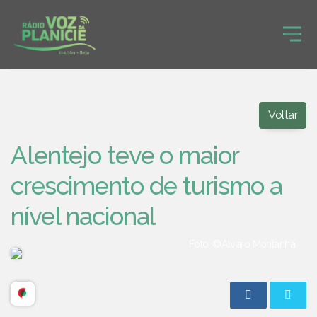
Voltar
Alentejo teve o maior
crescimento de turismo a
nível nacional
Foto: ©Álvaro Montanha