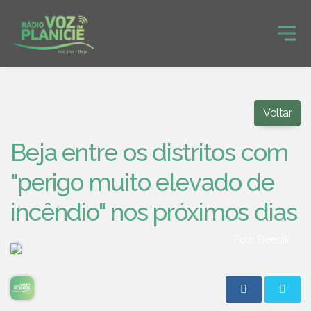
Voltar
Beja entre os distritos com
"perigo muito elevado de
incêndio" nos próximos dias
Foto: Freepik