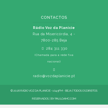
CONTACTOS
Rádio Voz da Planície
Rua da Misericórdia, 4 -
7800-285 Beja
284 311 330
(Chamada para a rede fixa
nacional)
radio@vozdaplanicie.pt
© 2026 RÁDIO VOZ DA PLANÍCIE - 104.5FM - BEJA | TODOS OS DIREITOS
RESERVADOS. | BY
PAULOAMC.COM