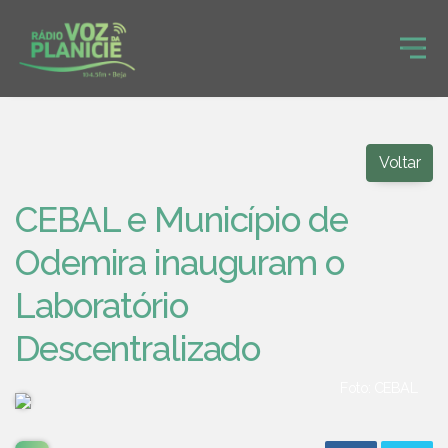
Voltar
CEBAL e Município de
Odemira inauguram o
Laboratório
Descentralizado
Foto: CEBAL