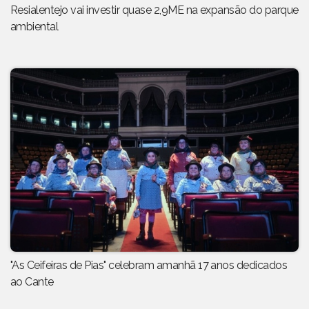
Resialentejo vai investir quase 2,9ME na expansão do parque
ambiental
"As Ceifeiras de Pias" celebram amanhã 17 anos dedicados
ao Cante