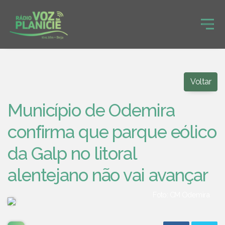
Voltar
Município de Odemira
confirma que parque eólico
da Galp no litoral
alentejano não vai avançar
Foto: CM Odemira