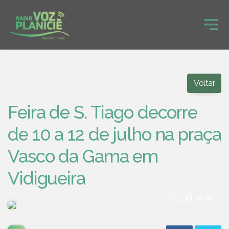
Voltar
Feira de S. Tiago decorre
de 10 a 12 de julho na praça
Vasco da Gama em
Vidigueira
Foto: ©Homify