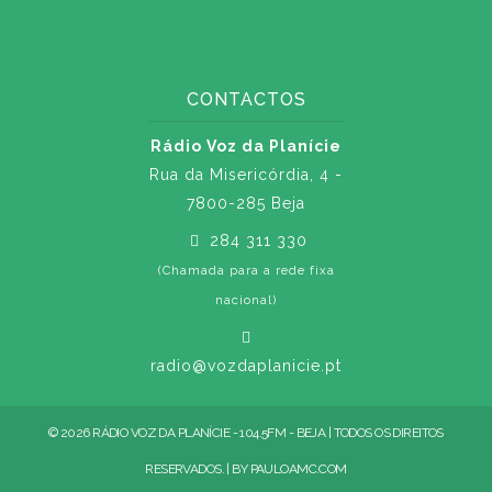
CONTACTOS
Rádio Voz da Planície
Rua da Misericórdia, 4 -
7800-285 Beja
284 311 330
(Chamada para a rede fixa
nacional)
radio@vozdaplanicie.pt
© 2026 RÁDIO VOZ DA PLANÍCIE - 104.5FM - BEJA | TODOS OS DIREITOS
RESERVADOS. | BY
PAULOAMC.COM