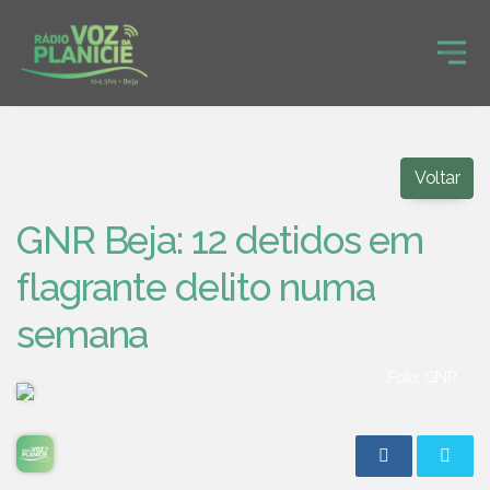
Voltar
GNR Beja: 12 detidos em
flagrante delito numa
semana
Foto: GNR