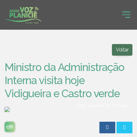
Voltar
Ministro da Administração
Interna visita hoje
Vidigueira e Castro verde
Foto: Governo de Portugal