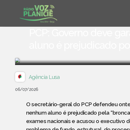
PCP: Governo deve gar
aluno é prejudicado p
Agência Lusa
06/07/2026
O secretário-geral do PCP defendeu ont
nenhum aluno é prejudicado pela “bronca 
exames nacionais e acusou o executivo de
problema de fundo, estrutural, do proces