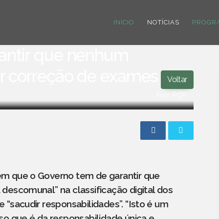
INÍCIO
NOTÍCIAS
PROGR
antir que nenhum
or correção de exames
Voltar
Foto: PCP
em que o Governo tem de garantir que
descomunal” na classificação digital dos
 “sacudir responsabilidades”. “Isto é um
so que é da responsabilidade única e