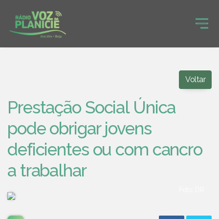
Voltar
Prestação Social Única
pode obrigar jovens
deficientes ou com cancro
a trabalhar
Foto: DR