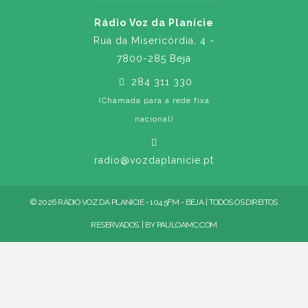
Rádio Voz da Planície
Rua da Misericórdia, 4 -
7800-285 Beja
284 311 330
(Chamada para a rede fixa
nacional)
radio@vozdaplanicie.pt
© 2026 RÁDIO VOZ DA PLANÍCIE - 104.5FM - BEJA | TODOS OS DIREITOS
RESERVADOS. | BY
PAULOAMC.COM