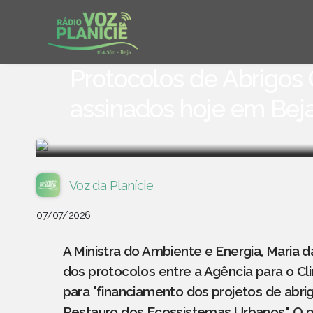
Protocolos de Abrigos 
assinados hoje em Beja
Voz da Planície
07/07/2026
A Ministra do Ambiente e Energia, Maria da
dos protocolos entre a Agência para o Cli
para "financiamento dos projetos de abri
Restauro dos Ecossistemas Urbanos". O p