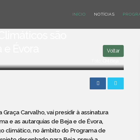
INÍCIO
NOTÍCIAS
PROGR
Climáticos são
 e Évora
Voltar
Foto: CM Beja
 Graça Carvalho, vai presidir à assinatura
ma e as autarquias de Beja e de Évora,
go climático, no âmbito do Programa de
rojeto desenhado para Beja, prevê a