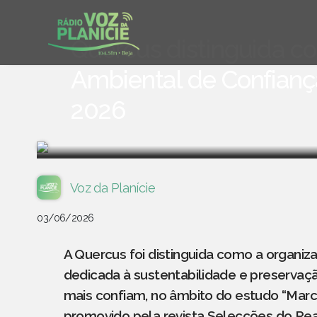
Quercus distinguida c
Ambiental de Confian
2026
Voz da Planície
03/06/2026
A Quercus foi distinguida como a organiza
dedicada à sustentabilidade e preserva
mais confiam, no âmbito do estudo “Marc
promovido pela revista Selecções do Reade