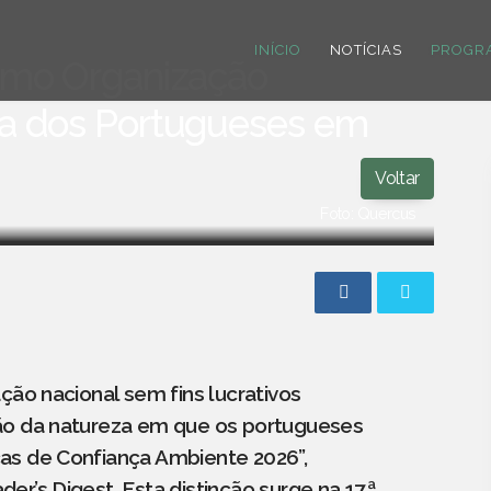
INÍCIO
NOTÍCIAS
PROGR
omo Organização
ça dos Portugueses em
Voltar
Foto: Quercus
ção nacional sem fins lucrativos
ção da natureza em que os portugueses
as de Confiança Ambiente 2026”,
r’s Digest. Esta distinção surge na 17.ª