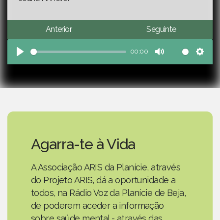
Anterior
Seguinte
00:00
Play
Mute
Sett
Agarra-te à Vida
A Associação ARIS da Planície, através
do Projeto ARIS, dá a oportunidade a
todos, na Rádio Voz da Planície de Beja,
de poderem aceder a informação
sobre saúde mental - através das