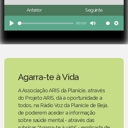
Anterior
Seguinte
00:00
Play
Mute
Sett
Agarra-te à Vida
A Associação ARIS da Planície, através
do Projeto ARIS, dá a oportunidade a
todos, na Rádio Voz da Planície de Beja,
de poderem aceder a informação
sobre saúde mental - através das
rubricas "Agarra-te à vida" - explicada de