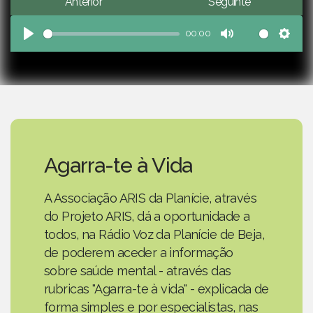
Anterior
Seguinte
00:00
Play
Mute
Sett
Agarra-te à Vida
A Associação ARIS da Planície, através
do Projeto ARIS, dá a oportunidade a
todos, na Rádio Voz da Planície de Beja,
de poderem aceder a informação
sobre saúde mental - através das
rubricas "Agarra-te à vida" - explicada de
forma simples e por especialistas, nas