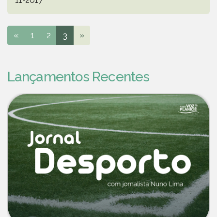
«
1
2
3
»
Lançamentos Recentes