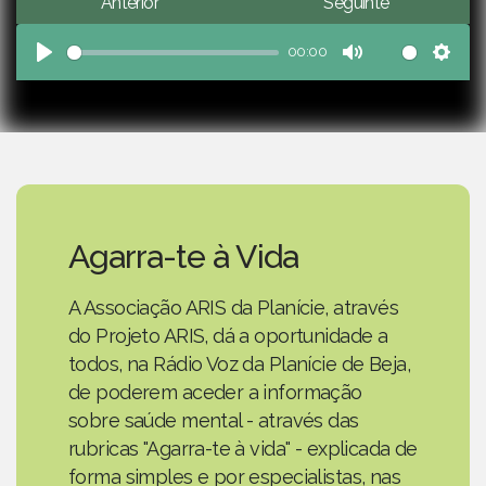
Anterior
Seguinte
00:00
Play
Mute
Sett
Agarra-te à Vida
A Associação ARIS da Planície, através
do Projeto ARIS, dá a oportunidade a
todos, na Rádio Voz da Planície de Beja,
de poderem aceder a informação
sobre saúde mental - através das
rubricas "Agarra-te à vida" - explicada de
forma simples e por especialistas, nas