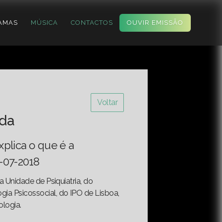
AMAS
MÚSICA
CONTACTOS
OUVIR EMISSÃO
Voltar
ida
xplica o que é a
0-07-2018
a Unidade de Psiquiatria, do
a Psicossocial, do IPO de Lisboa,
ologia.