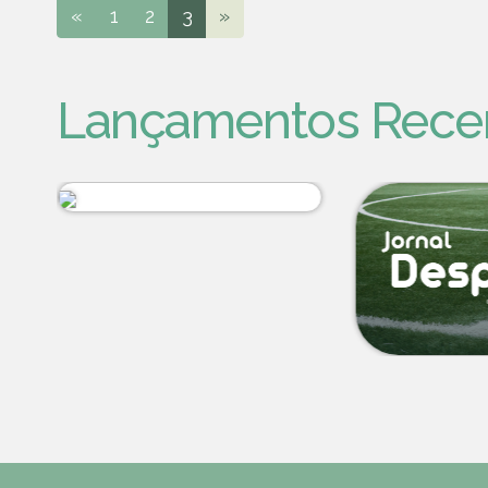
«
1
2
3
»
Lançamentos Rece