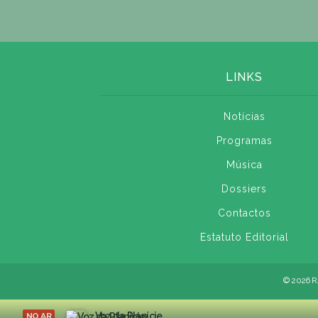
LINKS
Notícias
Programas
Música
Dossiers
Contactos
Estatuto Editorial
© 2026 R
Voz da Planície
NO AR