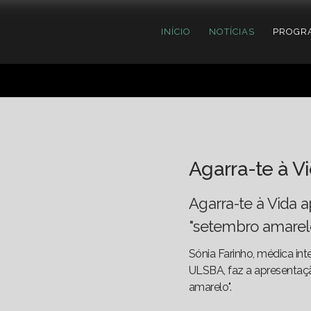
INÍCIO
NOTÍCIAS
PROGR
Agarra-te à V
Agarra-te à Vida a
"setembro amarelo
Sónia Farinho, médica int
ULSBA, faz a apresentaçã
amarelo".