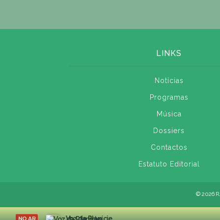
LINKS
Notícias
Programas
Música
Dossiers
Contactos
Estatuto Editorial
© 2026 R
Voz da Planície
NO AR