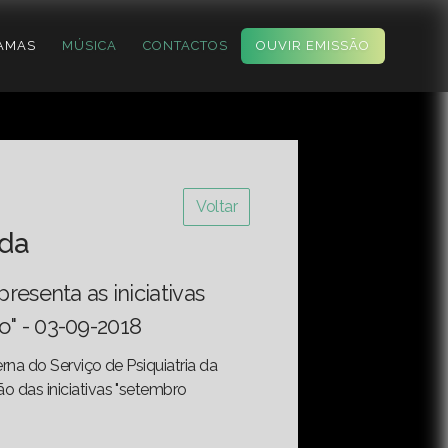
AMAS
MÚSICA
CONTACTOS
OUVIR EMISSÃO
Voltar
ida
presenta as iniciativas
" - 03-09-2018
erna do Serviço de Psiquiatria da
o das iniciativas "setembro