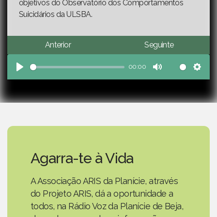
objetivos do Observatório dos Comportamentos
Suicidários da ULSBA.
Anterior
Seguinte
00:00
Play
Mute
Sett
Agarra-te à Vida
A Associação ARIS da Planície, através
do Projeto ARIS, dá a oportunidade a
todos, na Rádio Voz da Planície de Beja,