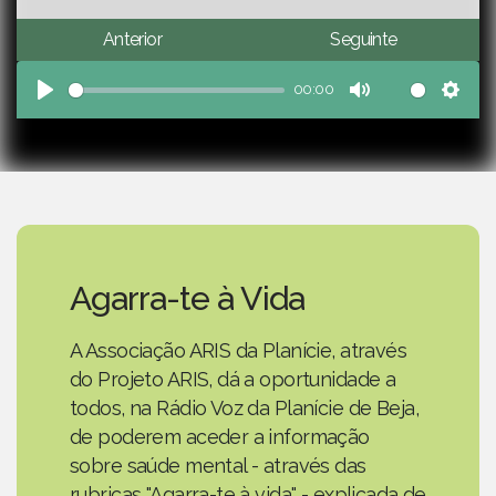
Anterior
Seguinte
00:00
Play
Mute
Sett
Agarra-te à Vida
A Associação ARIS da Planície, através
do Projeto ARIS, dá a oportunidade a
todos, na Rádio Voz da Planície de Beja,
de poderem aceder a informação
sobre saúde mental - através das
rubricas "Agarra-te à vida" - explicada de