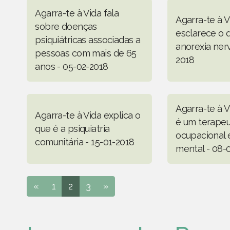
Agarra-te à Vida fala
Agarra-te à V
sobre doenças
esclarece o 
psiquiátricas associadas a
anorexia nerv
pessoas com mais de 65
2018
anos - 05-02-2018
Agarra-te à V
Agarra-te à Vida explica o
é um terape
que é a psiquiatria
ocupacional
comunitária - 15-01-2018
mental - 08-
«
1
2
3
»