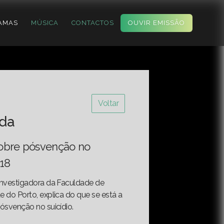
AMAS
MÚSICA
CONTACTOS
OUVIR EMISSÃO
Voltar
ida
sobre pósvenção no
018
 investigadora da Faculdade de
e do Porto, explica do que se está a
pósvenção no suicídio.