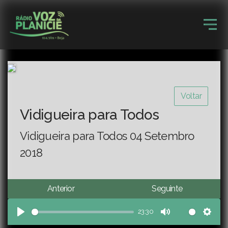
Voltar
Vidigueira para Todos
Vidigueira para Todos 04 Setembro
2018
Anterior
Seguinte
23:30
Play
Mute
Sett