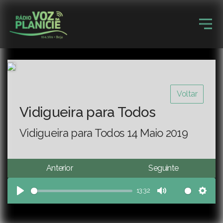
Voltar
Vidigueira para Todos
Vidigueira para Todos 14 Maio 2019
Anterior
Seguinte
13:32
Play
Mute
Sett