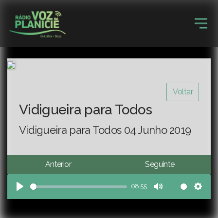
Voltar
Vidigueira para Todos
Vidigueira para Todos 04 Junho 2019
Anterior
Seguinte
08:55
Play
Mute
Sett