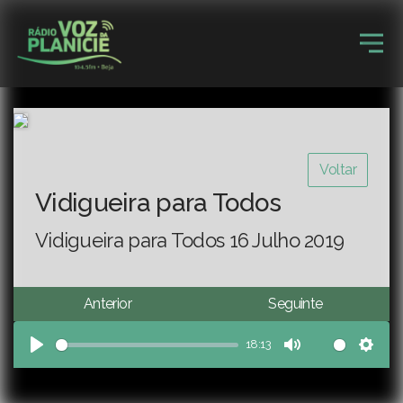
Voltar
Vidigueira para Todos
Vidigueira para Todos 16 Julho 2019
Anterior
Seguinte
18:13
Play
Mute
Sett