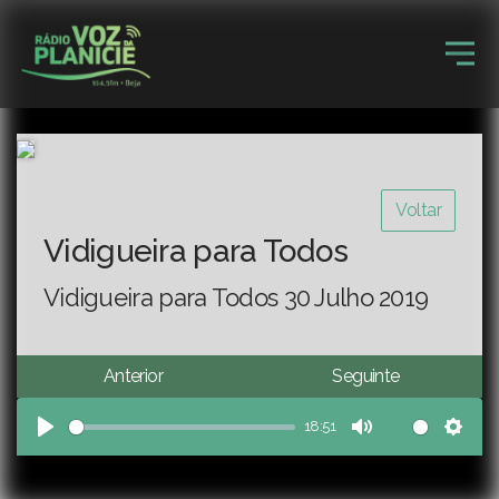
Voltar
Vidigueira para Todos
Vidigueira para Todos 30 Julho 2019
Anterior
Seguinte
18:51
Play
Mute
Sett