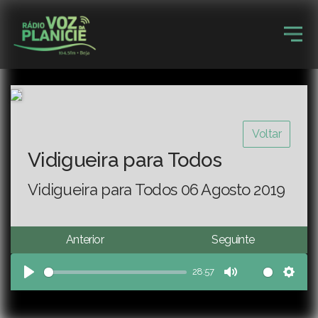
Voltar
Vidigueira para Todos
Vidigueira para Todos 06 Agosto 2019
Anterior
Seguinte
28:57
Play
Mute
Sett