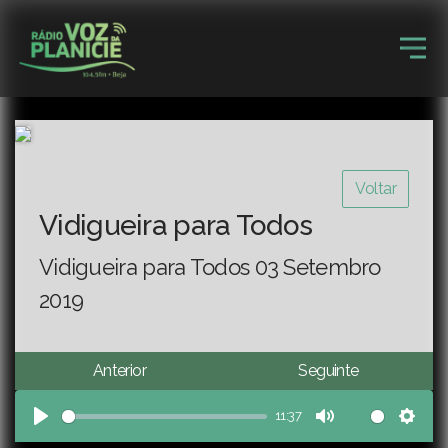
Voltar
Vidigueira para Todos
Vidigueira para Todos 03 Setembro
2019
Anterior
Seguinte
11:37
Play
Mute
Sett