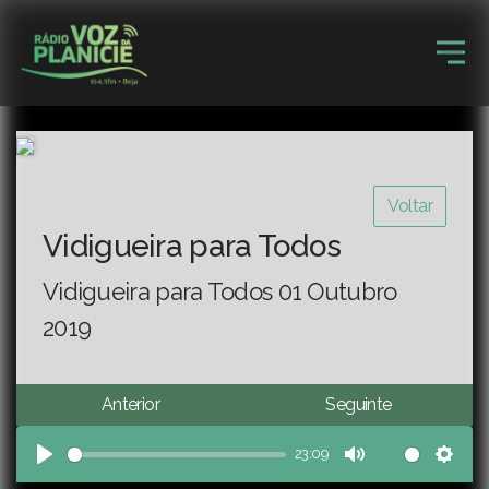
Voltar
Vidigueira para Todos
Vidigueira para Todos 01 Outubro
2019
Anterior
Seguinte
23:09
Play
Mute
Sett