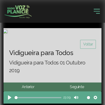
Voltar
Vidigueira para Todos
Vidigueira para Todos 01 Outubro
2019
Anterior
Seguinte
23:09
Play
Mute
Sett