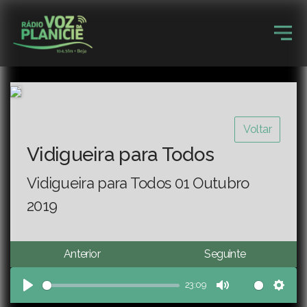
Voltar
Vidigueira para Todos
Vidigueira para Todos 01 Outubro
2019
Anterior
Seguinte
23:09
Play
Mute
Sett