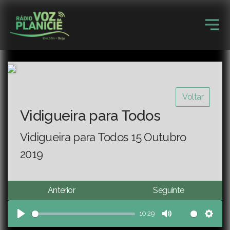
Voltar
Vidigueira para Todos
Vidigueira para Todos 15 Outubro
2019
Anterior
Seguinte
10:29
Play
Mute
Sett