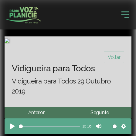
Voltar
Vidigueira para Todos
Vidigueira para Todos 29 Outubro
2019
Anterior
Seguinte
18:16
Play
Mute
Sett