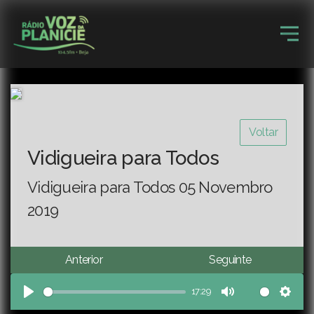
Voltar
Vidigueira para Todos
Vidigueira para Todos 05 Novembro
2019
Anterior
Seguinte
17:29
Play
Mute
Sett