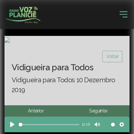
Voltar
Vidigueira para Todos
Vidigueira para Todos 10 Dezembro
2019
Anterior
Seguinte
12:18
Play
Mute
Sett