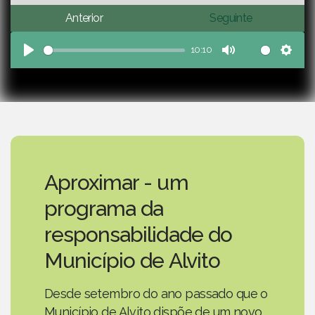
Anterior
Seguinte
10:10
Play
Mute
Sett
Aproximar - um
programa da
responsabilidade do
Município de Alvito
Desde setembro do ano passado que o
Município de Alvito dispõe de um novo