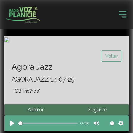
Voltar
Agora Jazz
AGORA JAZZ 14-07-25
TGB "Ine?rcia"
Anterior
Seguinte
07:10
Play
Mute
Sett