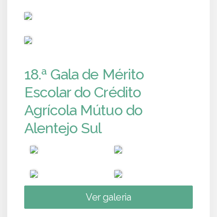
PUB
PUB
18.ª Gala de Mérito
Escolar do Crédito
Agrícola Mútuo do
Alentejo Sul
Ver galeria