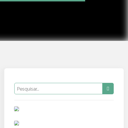
Mute
Settings
PUB
PUB