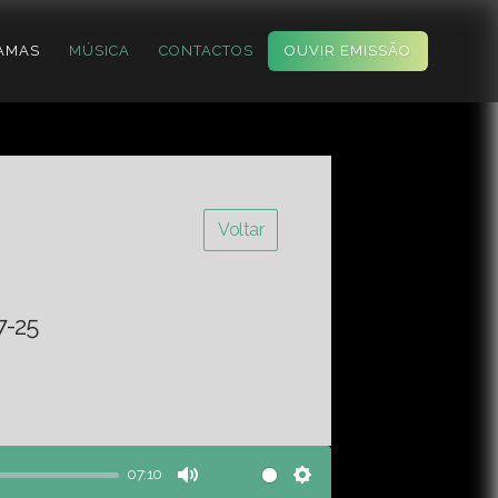
AMAS
MÚSICA
CONTACTOS
OUVIR EMISSÃO
Voltar
7-25
07:10