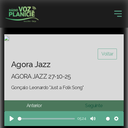
Voltar
Agora Jazz
AGORA JAZZ 27-10-25
Gonçalo Leonardo "Just a Folk Song"
Anterior
Seguinte
05:24
Play
Mute
Sett