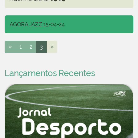
AGORA JAZZ 15-04-24
«
1
2
3
»
Lançamentos Recentes