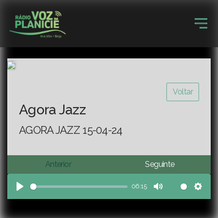
Voltar
Agora Jazz
AGORA JAZZ 15-04-24
Anterior
Seguinte
06:15
Play
Mute
Sett