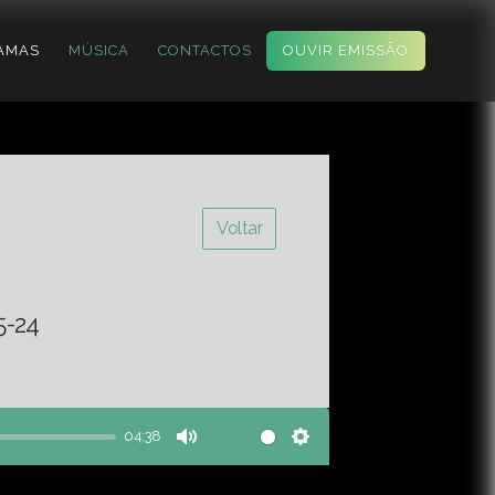
AMAS
MÚSICA
CONTACTOS
OUVIR EMISSÃO
Voltar
5-24
04:38
Mute
Settings