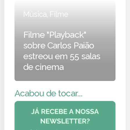
Música, Filme
Filme "Playback"
sobre Carlos Paião
estreou em 55 salas
de cinema
Acabou de tocar...