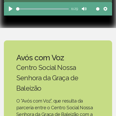
11:29
Play
Mute
Sett
Avós com Voz
Centro Social Nossa
Senhora da Graça de
Baleizão
O “Avós com Voz”, que resulta da
parceria entre o Centro Social Nossa
Senhora da Graça de Baleizão com a