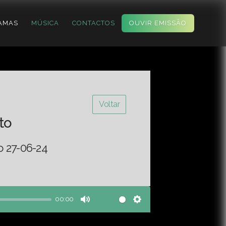
AMAS
MÚSICA
CONTACTOS
OUVIR EMISSÃO
Voltar
to
o 27-06-24
00:00
Mute
Settings