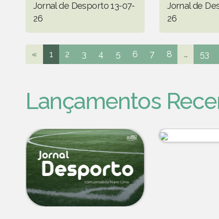
Jornal de Desporto 13-07-
Jornal de De
26
26
«
1
2
3
4
5
6
7
8
...
53
Lançamentos Rece