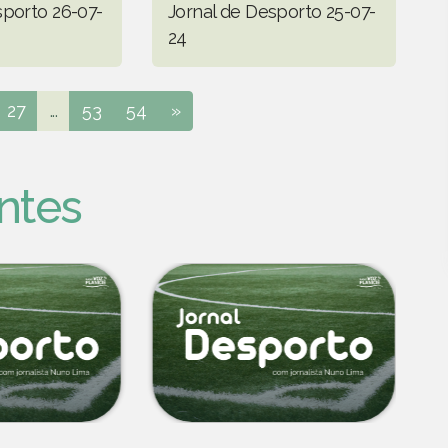
sporto 26-07-
Jornal de Desporto 25-07-
24
27
...
53
54
»
ntes