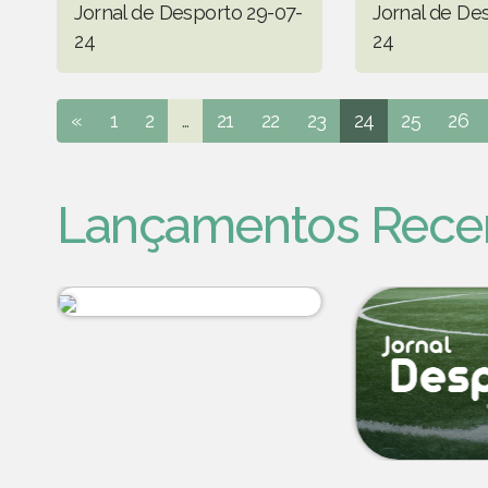
Jornal de Desporto 29-07-
Jornal de De
24
24
«
1
2
...
21
22
23
24
25
26
Lançamentos Rece