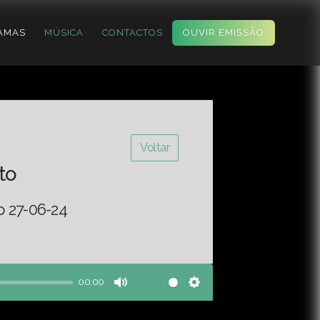
AMAS
MÚSICA
CONTACTOS
OUVIR EMISSÃO
Voltar
to
o 27-06-24
00:00
Mute
Settings