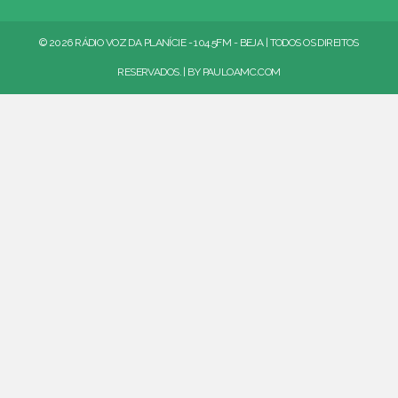
© 2026 RÁDIO VOZ DA PLANÍCIE - 104.5FM - BEJA | TODOS OS DIREITOS
RESERVADOS. | BY
PAULOAMC.COM