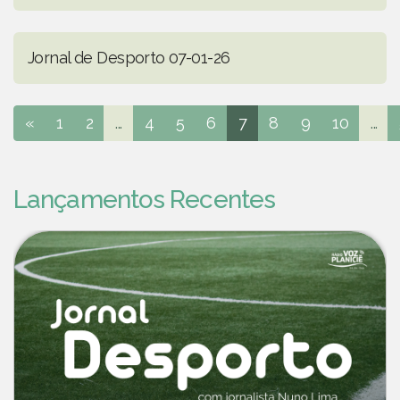
Jornal de Desporto 07-01-26
«
1
2
...
4
5
6
7
8
9
10
...
Lançamentos Recentes