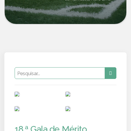
PUB
PUB
PUB
PUB
18.ª Gala de Mérito