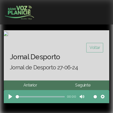
Voltar
Jornal Desporto
Jornal de Desporto 27-06-24
Anterior
Seguinte
00:00
Play
Mute
Sett