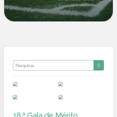
PUB
PUB
PUB
PUB
18.ª Gala de Mérito