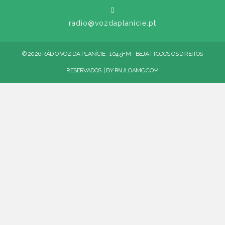
radio@vozdaplanicie.pt
© 2026 RÁDIO VOZ DA PLANÍCIE - 104.5FM - BEJA | TODOS OS DIREITOS
RESERVADOS. | BY
PAULOAMC.COM