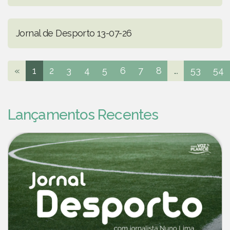
Jornal de Desporto 13-07-26
«
1
2
3
4
5
6
7
8
...
53
54
Lançamentos Recentes