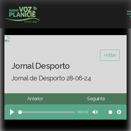
Voltar
Jornal Desporto
Jornal de Desporto 28-06-24
Anterior
Seguinte
00:00
Play
Mute
Sett