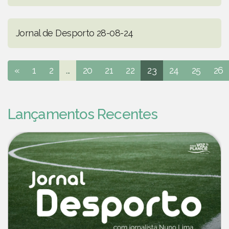
Jornal de Desporto 28-08-24
«
1
2
...
20
21
22
23
24
25
26
Lançamentos Recentes