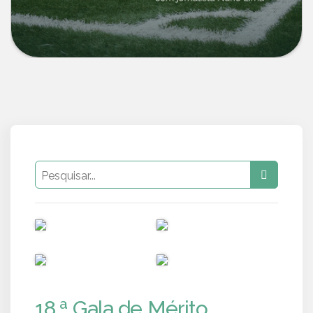
PUB
PUB
PUB
PUB
18.ª Gala de Mérito