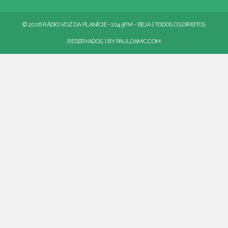
© 2026 RÁDIO VOZ DA PLANÍCIE - 104.5FM - BEJA | TODOS OS DIREITOS
RESERVADOS. | BY
PAULOAMC.COM