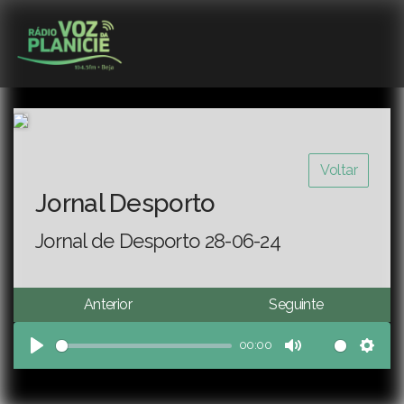
Voltar
Jornal Desporto
Jornal de Desporto 28-06-24
Anterior
Seguinte
00:00
Play
Mute
Sett