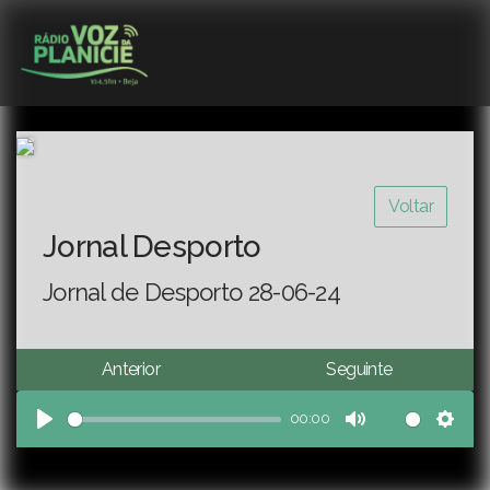
Voltar
Jornal Desporto
Jornal de Desporto 28-06-24
Anterior
Seguinte
00:00
Play
Mute
Sett