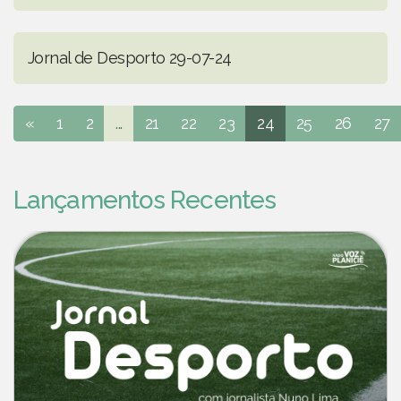
Jornal de Desporto 29-07-24
«
1
2
...
21
22
23
24
25
26
27
Lançamentos Recentes