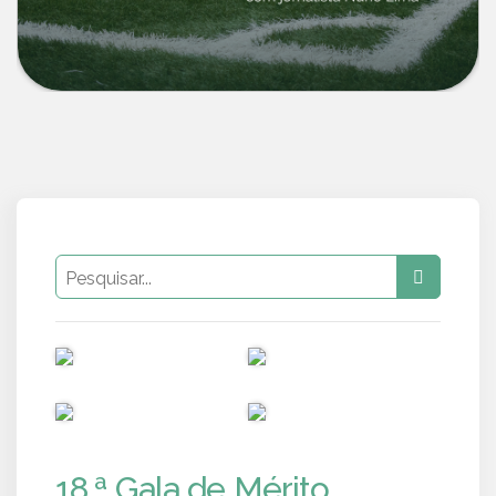
PUB
PUB
PUB
PUB
18.ª Gala de Mérito